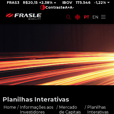
FRAS3
R$20,15
2,38%
IBOV
175.546
-1,22%
Contraste
A+
A-
PT
EN
Planilhas Interativas
Home
/
Informações aos
/
Mercado
/
Planilhas
Investidores
de Capitais
Interativas