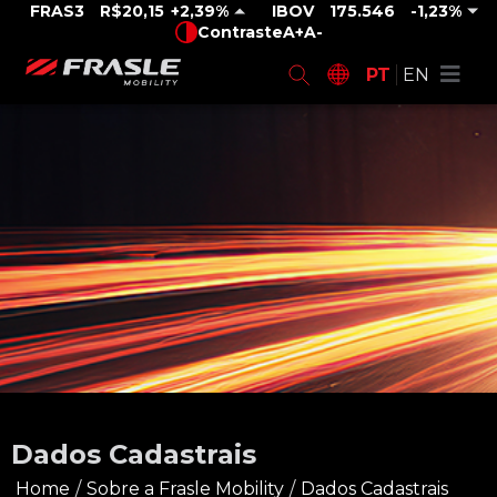
FRAS3
R$20,15
2,39%
IBOV
175.546
-1,23%
Contraste
A+
A-
PT
EN
Dados Cadastrais
Home
/
Sobre a Frasle Mobility
/
Dados Cadastrais