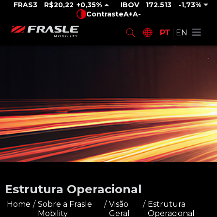
FRAS3
R$20,22
0,35%
IBOV
172.513
-1,73%
Contraste
A+
A-
PT
EN
Estrutura Operacional
Home
/
Sobre a Frasle
/
Visão
/
Estrutura
Mobility
Geral
Operacional