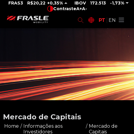
FRAS3
R$20,22
0,35%
IBOV
172.513
-1,73%
Contraste
A+
A-
PT
EN
Mercado de Capitais
Home
/
Informações aos
/
Mercado de
Investidores
Capitais