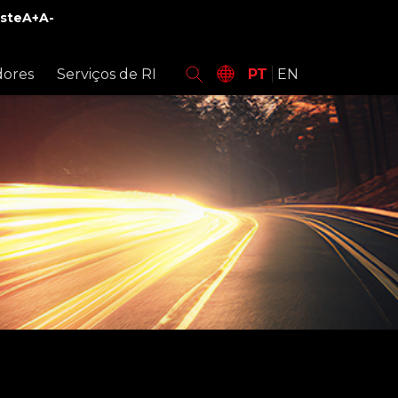
ste
A+
A-
dores
Serviços de RI
PT
EN