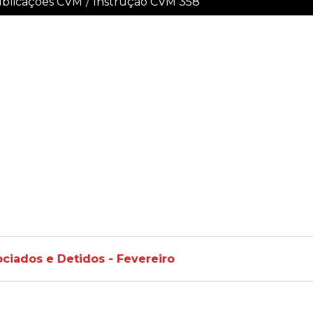
blicações CVM
/
Instrução CVM 358
ociados e Detidos - Fevereiro