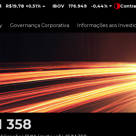
3
R$19,78
0,51%
IBOV
176.949
-0,44%
Contra
y
Governança Corporativa
Informações aos Investi
M 358