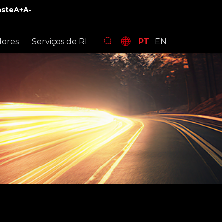
aste
A+
A-
dores
Serviços de RI
PT
EN