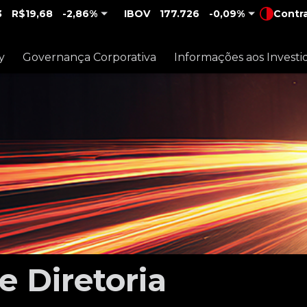
3
R$19,68
-2,86%
IBOV
177.726
-0,09%
Contr
y
Governança Corporativa
Informações aos Investi
e Diretoria