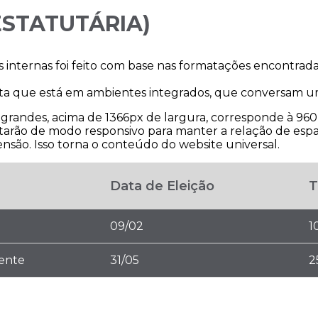
(ESTATUTÁRIA)
as internas foi feito com base nas formatações encontra
nta que está em ambientes integrados, que conversam u
s grandes, acima de 1366px de largura, corresponde à
tarão de modo responsivo para manter a relação de espa
eensão. Isso torna o conteúdo do website universal.
Data de Eleição
T
09/02
1
dente
31/05
2