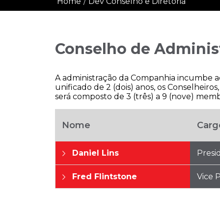
Home
/
Dev Conselho e Diretoria
Conselho de Adminis
A administração da Companhia incumbe ao
unificado de 2 (dois) anos, os Conselheiro
será composto de 3 (três) a 9 (nove) membr
Nome
Carg
Daniel Lins
Presi
Fred Flintstone
Vice 