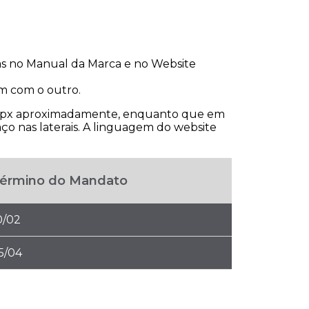
das no Manual da Marca e no Website
m com o outro.
 960px aproximadamente, enquanto que em
ço nas laterais. A linguagem do website
érmino do Mandato
0/02
5/04