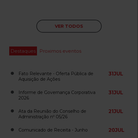
E-mail
VER TODOS
Release 4T25
Perfil
Relatório Anual
ITR / DFP
Destaques
Proximos eventos
Li e concordo com a
POLÍTICA DE PRIVACIDADE
4T25
concedendo o uso dos meus dados.
Videoconferência de Resultados
Apresentação Institucional
Fato Relevante - Oferta Pública de
31
JUL
Aquisição de Ações
Apresentação de Resultados
Informe de Governança Corporativa
31
JUL
Guia de Modelagem
2026
ENVIAR
Ata da Reunião do Conselho de
21
JUL
Administração nº 05/26
Release 3T25
Comunicado de Receita - Junho
20
JUL
ITR / DFP