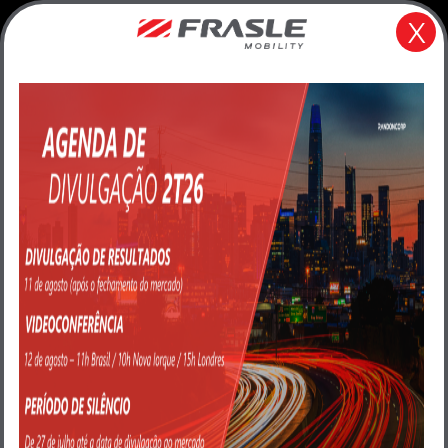
FRAS3
R$20,22
0,35%
IBOV
172.513
-1,73%
X
Contraste
A+
A-
PT
EN