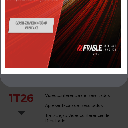
Sustentabilidade
Central de
Resultados
Release 1T26
ITR / DFP
1T26
Videoconferência de Resultados
Apresentação de Resultados
Transcrição Videoconferência de
Nome
Resultados